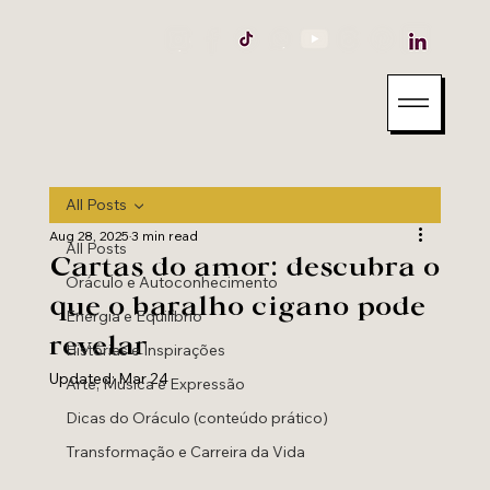
All Posts
Aug 28, 2025
3 min read
All Posts
Cartas do amor: descubra o
Oráculo e Autoconhecimento
que o baralho cigano pode
Energia e Equilíbrio
revelar
Histórias e Inspirações
Updated:
Mar 24
Arte, Música e Expressão
Dicas do Oráculo (conteúdo prático)
Transformação e Carreira da Vida