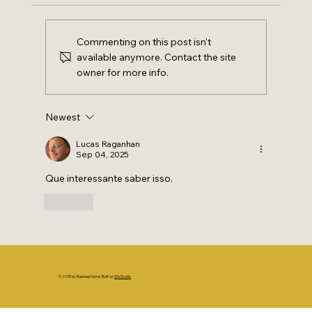
Commenting on this post isn't
available anymore. Contact the site
owner for more info.
Numerologia: o que seu nome e sua
data de nascimento revelam
Newest
Lucas Raganhan
Sep 04, 2025
Que interessante saber isso.
Like
© 2035 by Business Name. Built on
Wix Studio