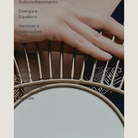
Autoconhecimento
Energia e
Equilíbrio
Histórias e
Inspirações
Arte,
Música e
Expressão
Dicas do
Oráculo
(conteúdo
prático)
Transformação
e Carreira
da Vida