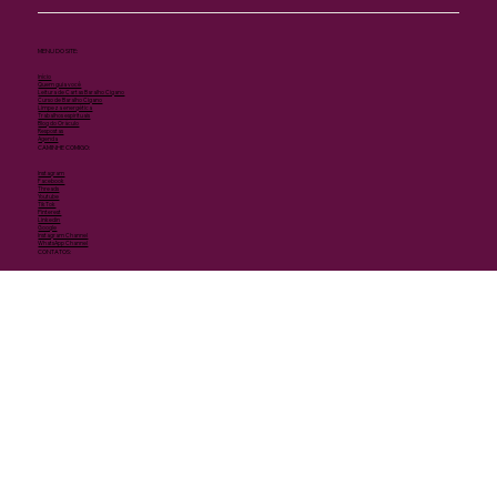
MENU DO SITE:
Início
Quem guia você
Leitura de Cartas Baralho Cigano
Curso de Baralho Cigano
Limpeza energética
Trabalhos espirituais
Blog do Oráculo
Respostas
Agenda
CAMINHE COMIGO:
Instagram
Facebook
Threads
Youtube
TikTok
Pinterest
Linkedin
Google
Instagram Channel
WhatsApp Channel
CONTATOS:
WhatsApp Business (contato)
E-mail
Localização de atendimento: online, qualquer lugar do mundo mediante agendamento prévio.
Política de privacidade
Termos de uso do site
Telefone