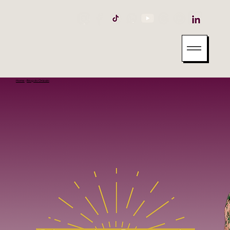
Home
-
Blog do Oráculo