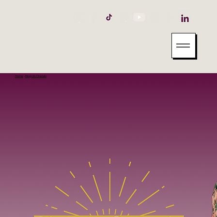
Home
-
Blog do Oráculo