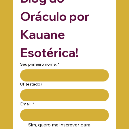
os textos do 
Blog do 
Oráculo por 
Kauane 
Esotérica!
Seu primeiro nome:
*
UF (estado):
Email:
*