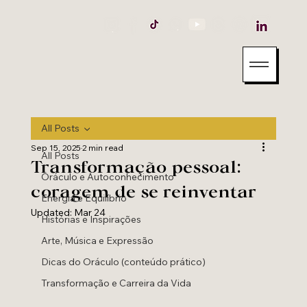
All Posts
Sep 15, 2025
2 min read
All Posts
Transformação pessoal:
Oráculo e Autoconhecimento
coragem de se reinventar
Energia e Equilíbrio
Updated:
Mar 24
Histórias e Inspirações
Arte, Música e Expressão
Dicas do Oráculo (conteúdo prático)
Transformação e Carreira da Vida