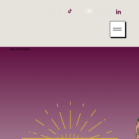
Home
-
Blog do Oráculo