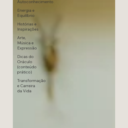
Autoconhecimento
Energia e
Equilíbrio
Histórias e
Inspirações
Arte,
Música e
Expressão
Dicas do
Oráculo
(conteúdo
prático)
Transformação
e Carreira
da Vida