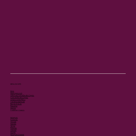
MENU DO SITE:
Início
Quem guia você
Leitura de Cartas Baralho Cigano
Curso de Baralho Cigano
Limpeza energética
Trabalhos espirituais
Blog do Oráculo
Respostas
Agenda
CAMINHE COMIGO:
Instagram
Facebook
Threads
Youtube