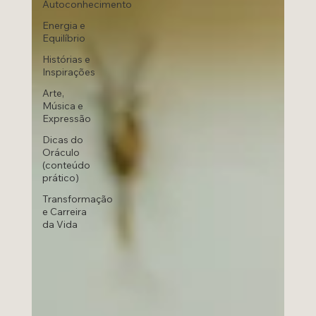
Autoconhecimento
Energia e
Equilíbrio
Histórias e
Inspirações
Arte,
Música e
Expressão
Dicas do
Oráculo
(conteúdo
prático)
Transformação
e Carreira
da Vida