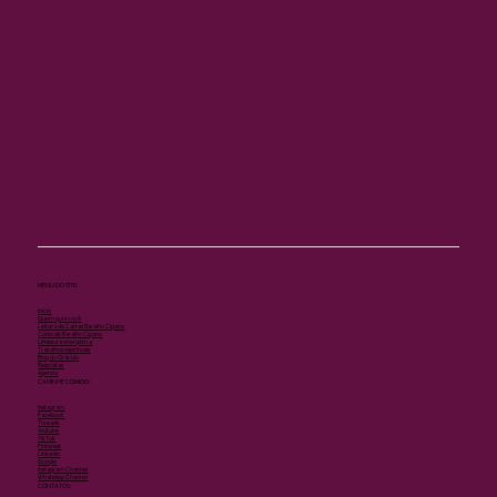
MENU DO SITE:
Início
Quem guia você
Leitura de Cartas Baralho Cigano
Curso de Baralho Cigano
Limpeza energética
Trabalhos espirituais
Blog do Oráculo
Respostas
Agenda
CAMINHE COMIGO:
Instagram
Facebook
Threads
Youtube
TikTok
Pinterest
Linkedin