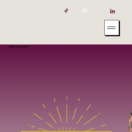
Home
-
Blog do Oráculo