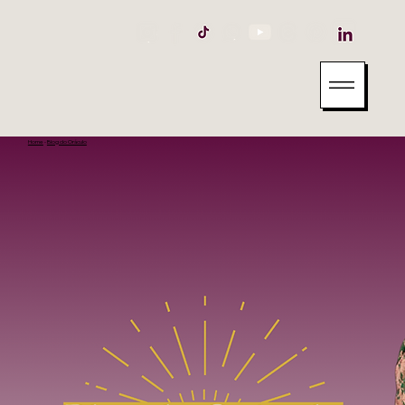
Home
-
Blog do Oráculo