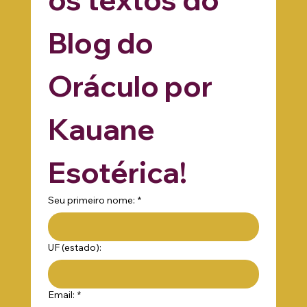
os textos do 
Blog do 
Oráculo por 
Kauane 
Esotérica!
Seu primeiro nome:
*
UF (estado):