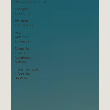
Autoconhecimento
Energia e
Equilíbrio
Histórias e
Inspirações
Arte,
Música e
Expressão
Dicas do
Oráculo
(conteúdo
prático)
Transformação
e Carreira
da Vida