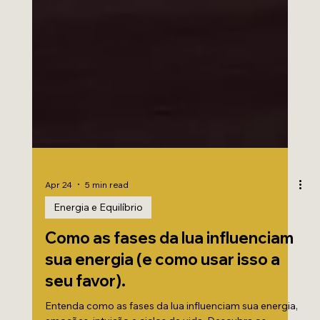
Apr 24
5 min read
Energia e Equilíbrio
Como as fases da lua influenciam
sua energia (e como usar isso a
seu favor).