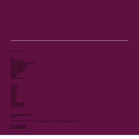
MENU DO SITE:
Início
Quem guia você
Leitura de Cartas Baralho Cigano
Curso de Baralho Cigano
Limpeza energética
Trabalhos espirituais
Blog do Oráculo
Respostas
Agenda
CAMINHE COMIGO:
Instagram
Facebook
Threads
Youtube
TikTok
Pinterest
Linkedin
Google
Instagram Channel
WhatsApp Channel
CONTATOS:
WhatsApp Business (contato)
E-mail
Localização de atendimento: online, qualquer lugar do mundo mediante agendamento prévio.
Política de privacidade
Termos de uso do site